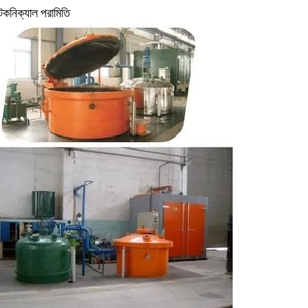
েকনিক্যাল
পরামিতি