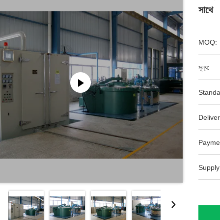
সাথে
MOQ:
মূল্য:
Standa
Deliver
Payme
Supply