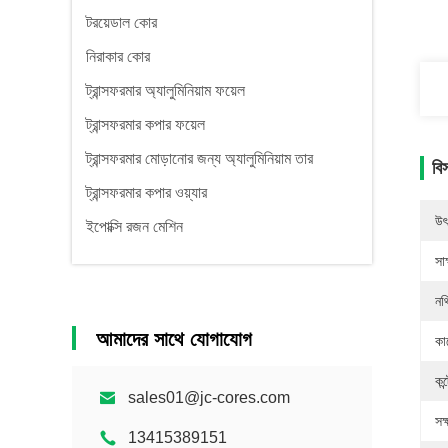
টরয়েডাল কোর
নিরাকার কোর
ট্রান্সফরমার অ্যালুমিনিয়াম ফয়েল
ট্রান্সফরমার কপার ফয়েল
ট্রান্সফরমার মোড়ানোর জন্য অ্যালুমিনিয়াম তার
বি
ট্রান্সফরমার কপার ওয়্যার
উৎ
ইপোক্সি রজন মেশিন
সাক
নথ
আমাদের সাথে যোগাযোগ
কা
কন
sales01@jc-cores.com
সক
13415389151