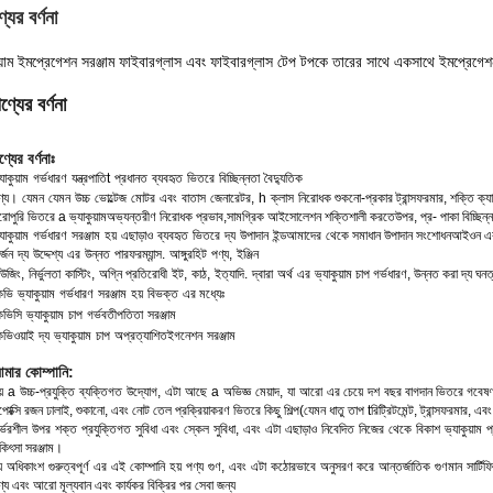
যের বর্ণনা
ুয়াম ইমপ্রেগেশন সরঞ্জাম ফাইবারগ্লাস এবং ফাইবারগ্লাস টেপ টপকে তারের সাথে একসাথে ইমপ্রেগেশ
ণ্যের বর্ণনা
ণ্যের বর্ণনাঃ
যাকুয়াম
গর্ভধারণ
যন্ত্রপাতি
t
প্রধানত
ব্যবহৃত
ভিতরে
বিচ্ছিন্নতা
বৈদ্যুতিক
ণ্য।
যেমন
যেমন
উচ্চ
ভোল্টেজ
মোটর
এবং
বাতাস
জেনারেটর,
h
ক্লাস
নিরোধক
শুকনো
-
প্রকার
ট্রান্সফরমার
,
শক্তি
ক্য
রোপুরি
ভিতরে
a
ভ্যাকুয়াম
অভ্যন্তরীণ নিরোধক প্রভাব
,
সামগ্রিক আইসোলেশন শক্তিশালী করতে
উপর,
প্র-
পাকা
বিচ্ছিন্
যাকুয়াম
গর্ভধারণ
সরঞ্জাম
হয়
এছাড়াও
ব্যবহৃত
ভিতরে
দ্য
উপাদান
ইন্ড
আমাদের
থেকে
সমাধান
উপাদান
সংশোধন
আইওন
এ
্জন
দ্য
উদ্দেশ্য
এর
উন্নত
পারফরম্যান্স
.
আঙ্গুর
হিট
পণ্য,
ইঞ্জিন
াউজিং,
নির্ভুলতা
কাস্টিং,
অগ্নি প্রতিরোধী
ইট,
কাঠ,
ইত্যাদি
.
দ্বারা
অর্থ
এর
ভ্যাকুয়াম
চাপ
গর্ভধারণ,
উন্নত করা
দ্য
ঘনত
েভি
ভ্যাকুয়াম
গর্ভধারণ
সরঞ্জাম
হয়
বিভক্ত
এর মধ্যেঃ
েভিসি
ভ্যাকুয়াম
চাপ
গর্ভবতী
পতিতা
সরঞ্জাম
েভিওয়াই
দ্য
ভ্যাকুয়াম
চাপ
অপ্রত্যাশিত
ইগনেশন
সরঞ্জাম
মার কোম্পানি:
়
a
উচ্চ
-
প্রযুক্তি
ব্যক্তিগত
উদ্যোগ
,
এটা
আছে
a
অভিজ্ঞ
মেয়াদ,
যা
আরো
এর চেয়ে
দশ
বছর
বাগদান
ভিতরে
গবেষণ
পোক্সি রজন ঢালাই,
শুকানো
,
এবং
নোট
তেল
প্রক্রিয়াকরণ
ভিতরে
কিছু
শিল্প
(
যেমন
ধাতু
তাপ t
রিট্রিটমেন্ট,
ট্রান্সফরমার,
এবং
র্ভরশীল
উপর
শক্ত
প্রযুক্তিগত
সুবিধা
এবং
স্কেল
সুবিধা
,
এবং
এটা
এছাড়াও
নিবেদিত
নিজের
থেকে
বিকাশ
ভ্যাকুয়াম
প
কিৎসা
সরঞ্জাম।
য
অধিকাংশ
গুরুত্বপূর্ণ
এর
এই
কোম্পানি
হয়
পণ্য
গুণ
,
এবং
এটা
কঠোরভাবে
অনুসরণ করে
আন্তর্জাতিক
গুণমান
সার্টি
্য
এবং
আরো
মূল্যবান
এবং
কার্যকর
বিক্রির পর
সেবা
জন্য