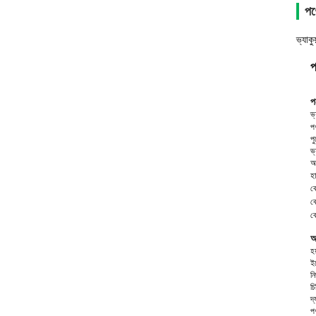
পণ্
ভ্যাক
প
প
ভ্
প
পু
ভ্
অর
হ
ক
ক
ক
আ
হয
ই
নি
চি
দ্
পণ