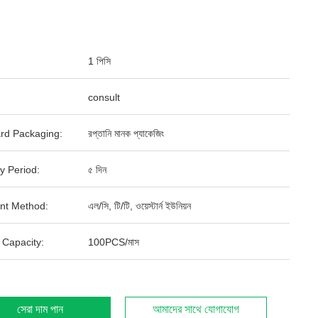
1 পিসি
consult
rd Packaging:
রপ্তানি মানক প্যাকেজিং
y Period:
৫ দিন
nt Method:
এল/সি, টি/টি, ওয়েস্টার্ন ইউনিয়ন
 Capacity:
100PCS/মাস
সেরা দাম পান
আমাদের সাথে যোগাযোগ