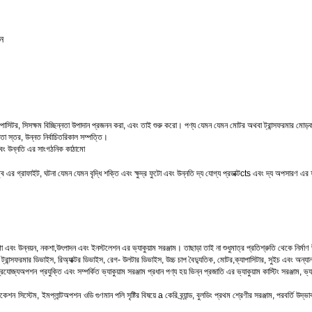
ন
াপাসিটর
,
সি
সক্ষম
বিচ্ছিন্নতা
উপাদান
প্রজনন করা,
এবং
তাই
শুরু করো।
পণ্য
যেমন
যেমন
মোটর
অথবা
ট্রান্সফরমার
মোড়
নতা
স্তর
,
উন্নত
নির্বাচিত
রিকাল
সম্পত্তি।
বং
উন্নতি
এর
সাংগঠনিক
কাঠামো
্ব
এর
গ্রাফাইট,
ঘটনা
যেমন
যেমন
বৃদ্ধি
শক্তি
এবং
ক্ষুদ্র ফুটো
এবং
উন্নতি
দ্য
যোগ্য
প্রডাক্ট
cts
এবং
দ্য
অপসারণ
এর
া
এবং
উন্নয়ন
,
নকশা
,
উৎপাদন
এবং ইনস্টলেশন
এর
ভ্যাকুয়াম
সরঞ্জাম।
তাছাড়া
তাই
না
শুধুমাত্র
প্রতিশ্রুতি
থেকে
নির্মাণ
ট্রান্সফরমার
ডিভাইস,
রিঅ্যাক্টর
ডিভাইস,
রেগ-
উলটার
ডিভাইস
,
উচ্চ
চাপ বৈদ্যুতিক
,
মোটর
,
ক্যাপা
সিটার,
সুইচ এবং অন্যান
্রযোজ্য
অপশন
প্রযুক্তি
এবং
সম্পর্কিত
ভ্যাকুয়াম
সরঞ্জাম
প্রধান
পণ্য
হয়
ভিন্ন
প্রজাতি
এর
ভ্যাকুয়াম
কাস্টিং
সরঞ্জাম,
ভ্য
ফিকেশন
সিস্টেম
,
ইমপ্লান্ট
অপশন
ওডি
গুণমান
পলি
সৃষ্টির বিষয়ে
a
কেরি
ব্র্যান্ড,
বুলডিং
প্রথম শ্রেণীর
সরঞ্জাম,
পরবর্তি
উদ্ভা