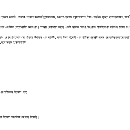
-
প্রকার
কভারিং
,
শুকনো
-
প্রকার
বর্তমান
ট্রান্সফরমার
,
শুকনো
-
প্রকার
ট্রান্সফরমার
,
উচ্চ
-
ভোল্টেজ
স্যুইচ
ইনস
প্রসারণ,
আর্ক
ে
দ্য
গুম
স্টিক
নেতৃস্থানীয়
অবস্থান।
আমার
কোম্পানি
আছে
একটি
অভিজ্ঞ
নকশা,
উৎপাদন,
ইনস্টলেশন
কমিশন,
বিচার
উৎপ
াসিং
,
a
সিও
মিনেশন
এর
পলিমার
উপাদান
এবং
কাস্টিং,
জন্য
উভয় বিদেশী
এবং
গার্হস্থ্য
প্রডাক্ট
প্রসঙ্গ
এর
রসিন
ব্যবহার করা
,
সঙ্গে
মহান f
লেক্সিবিলিটি।
এর
ঘনীভবন
সিস্টেম,
দুই
রা
সিস্টেম
হয়
বিজ্ঞাপন
বেছে নিয়েছি।