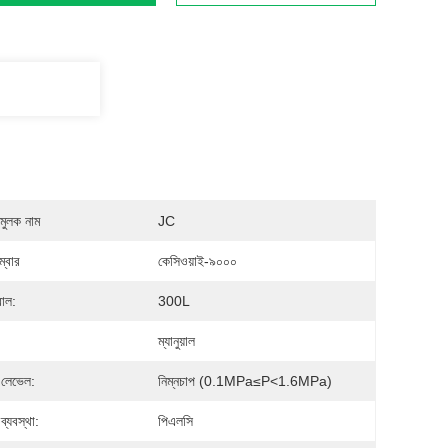
মুলক নাম
JC
্বার
কেসিওয়াই-৯০০০
বোল:
300L
ম্যানুয়াল
 লেভেল:
নিম্নচাপ (0.1MPa≤p<1.6MPa)
ণ ব্যবস্থা:
পিএলসি