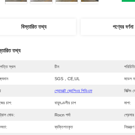
বিস্তারিত তথ্য
পণ্যের বর্ণনা
স্তারিত তথ্য
পত্তি স্থল
চীন
পরিচিতি
্ষ্যদান
SGS，CE,UL
মডেল নম
ি
প্রোডাক্ট ব্রোশিওর পিডিএফ
মিক্সিং 
জের চাপ:
বায়ুমণ্ডলীয় চাপ
মাপা:
্ট্রোল মোড:
Rocn পর্দা
প্রেসার
্ষমতা:
ব্যক্তিগতকৃত
নিয়ন্ত্র