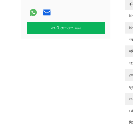
কু
ডি
ডি
এখনই যোগাযোগ করুন
গর
শক
পণ
ভো
মূল
ডে
যো
বি