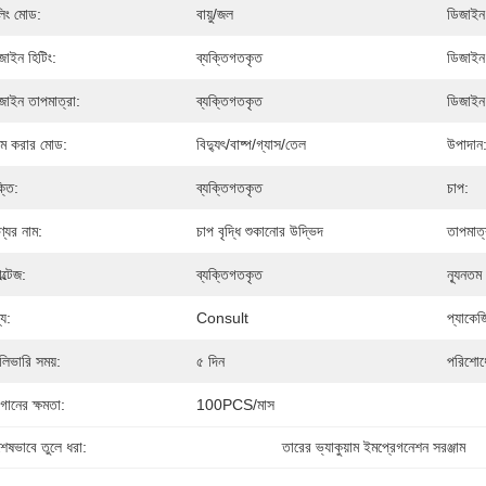
লিং মোড:
বায়ু/জল
ডিজাইন 
জাইন হিটিং:
ব্যক্তিগতকৃত
ডিজাইন
জাইন তাপমাত্রা:
ব্যক্তিগতকৃত
ডিজাইন 
ম করার মোড:
বিদ্যুৎ/বাষ্প/গ্যাস/তেল
উপাদান
্তি:
ব্যক্তিগতকৃত
চাপ:
্যের নাম:
চাপ বৃদ্ধি শুকানোর উদ্ভিদ
তাপমাত্
ল্টেজ:
ব্যক্তিগতকৃত
ন্যূনতম
্য:
Consult
প্যাকেজ
লিভারি সময়:
৫ দিন
পরিশোধে
গানের ক্ষমতা:
100PCS/মাস
শেষভাবে তুলে ধরা:
তারের ভ্যাকুয়াম ইমপ্রেগনেশন সরঞ্জাম