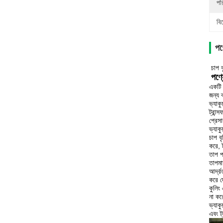
পর
বি
পণ্
চাপ ব
পণ্য
একটি 
জন্য 
ভ্যাক
ট্রান
প্রেস
ভ্যাক
চাপ বৃ
করে, 
তাপ প্
তাপমাত
আর্দ্র
করে দ
কুলিং 
না কর
ভ্যাকু
এবং ট্