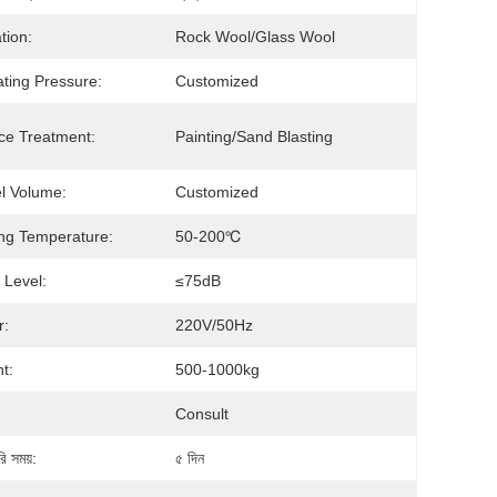
tion:
Rock Wool/Glass Wool
ting Pressure:
Customized
ce Treatment:
Painting/Sand Blasting
l Volume:
Customized
ng Temperature:
50-200℃
 Level:
≤75dB
r:
220V/50Hz
t:
500-1000kg
Consult
ি সময়:
৫ দিন