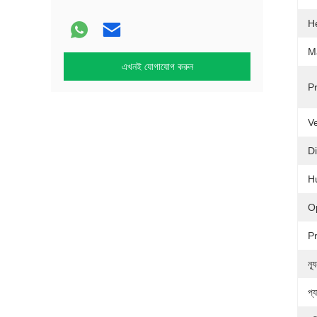
H
Ma
এখনই যোগাযোগ করুন
P
V
D
H
O
P
ন্
প্