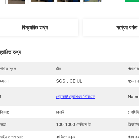
বিস্তারিত তথ্য
পণ্যের বর্ণনা
স্তারিত তথ্য
পত্তি স্থল
চীন
পরিচিতি
্ষ্যদান
SGS，CE,UL
মডেল নম
ি
প্রোডাক্ট ব্রোশিওর পিডিএফ
Name
ক্রিয়া:
ঢালাই
স্পেসি
্ষমতা:
100-1000 কেজি/ঘণ্টা
ডিজাইন
জাইন তাপমাত্রা:
ব্যক্তিগতকৃত
গরম কর