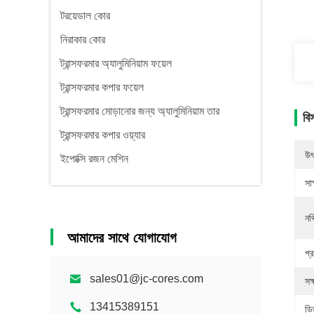
টরয়েডাল কোর
নিরাকার কোর
ট্রান্সফরমার অ্যালুমিনিয়াম ফয়েল
ট্রান্সফরমার কপার ফয়েল
ট্রান্সফরমার মোড়ানোর জন্য অ্যালুমিনিয়াম তার
বি
ট্রান্সফরমার কপার ওয়্যার
উৎ
ইপোক্সি রজন মেশিন
সাক
নথ
আমাদের সাথে যোগাযোগ
প্র
sales01@jc-cores.com
সক
13415389151
ডি