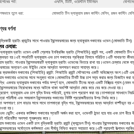
িশোধের শর্ত:
এল/সি, টি/টি, ওয়েস্টার্ন ইউনিয়ন
যোগানের
শেষভাবে তুলে ধরা:
মোমবাতি টিন ভ্যাকুয়াম রজন কাস্টিং মেশিন
, 
রজন কাস্টিং মেশ
যের বর্ণনা
ৃদ্ধিকারী ড্রাইং প্ল্যান্টের সাথে পাওয়ার ট্রান্সফরমারের জন্য ভ্যাকুয়াম শুকানোর ওভেন (মোমবাতি টিন)
ের চেহারা:
ভ্যাকুয়াম ড্রাইং ওভেন একটি প্রেসার ইনক্রিজিং ড্রাইং (পিআইডি) প্ল্যান্ট সহ, একটি মোমবাতি টিন
ব্যবহৃত হয়।এই পদ্ধতিটি ভ্যাকুয়াম এবং চাপ শুকানোর প্রক্রিয়া হিসাবে পরিচিত।এটি সাধারণত কীভ
ুয়াম ড্রাইং: পাওয়ার ট্রান্সফরমারটি ভ্যাকুয়াম ড্রাইং ওভেনের ভিতরে রাখা হয়।ওভেন চেম্বার থেকে 
্সফরমারের অন্তরণ এবং উইন্ডিং থেকে আর্দ্রতা অপসারণ করতে সাহায্য করে।
ার ক্রমবর্ধমান শুকানোর (পিআইডি) প্ল্যান্ট: পিআইডি প্ল্যান্ট সেটআপের একটি অবিচ্ছেদ্য অংশ।এটি এক
ুয়াম শুকানোর ওভেনের সাথে সংযুক্ত থাকে।মোমবাতির টিনটি উচ্চ চাপ সহ্য করার জন্য ডিজাইন করা হ
দ্ধি: একবার ভ্যাকুয়াম শুকানোর পর্যায় সম্পূর্ণ হলে, মোমবাতি টিনের মধ্যে একটি নিষ্ক্রিয় গ্যাস (যেম
ট্রান্সফরমারের নিরোধকের মধ্যে আটকে থাকা অবশিষ্ট আর্দ্রতা জোর করে বের করে দেওয়া হয়।
রয়োগ: ভ্যাকুয়াম এবং চাপ বৃদ্ধি উভয় পর্যায়েই, চুলায় তাপ প্রয়োগ করা হয়।তাপমাত্রা সাবধানে নিয়
্রা পরিসীমা এবং সময়কাল ট্রান্সফরমার শুকানোর নির্দিষ্ট প্রয়োজনীয়তার উপর নির্ভর করে।
তা অপসারণ: চাপ বাড়ার সাথে সাথে তাপমাত্রা বৃদ্ধি পায়, ট্রান্সফরমারের মধ্যে আর্দ্রতা বাষ্পীভূত হয়
েওয়া হয়।
এবং ভেন্টিং: একবার কাঙ্ক্ষিত শুকানোর স্তরটি অর্জন করা হলে, ওভেনটি ঠান্ডা হয়ে যায় এবং চাপ ধীরে 
েই পরিবেষ্টিত অবস্থা পুনরুদ্ধার করে।
য়াম শুকানোর ওভেন একটি চাপ বৃদ্ধিকারী ড্রাইং প্ল্যান্ট (ক্যান্ডেল টিন) পাওয়ার ট্রান্সফরমার শুকা
রান্সফরমারের সর্বোত্তম কর্মক্ষমতা এবং দীর্ঘায়ু নিশ্চিত করতে সহায়তা করে।এটি প্রায়শই উত্পাদন প্রক্