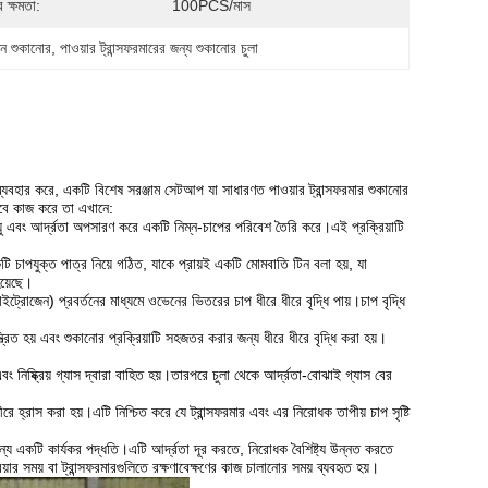
 ক্ষমতা:
100PCS/মাস
িন শুকানোর
, 
পাওয়ার ট্রান্সফরমারের জন্য শুকানোর চুলা
 ব্যবহার করে, একটি বিশেষ সরঞ্জাম সেটআপ যা সাধারণত পাওয়ার ট্রান্সফরমার শুকানোর
াবে কাজ করে তা এখানে:
বায়ু এবং আর্দ্রতা অপসারণ করে একটি নিম্ন-চাপের পরিবেশ তৈরি করে।এই প্রক্রিয়াটি
টি চাপযুক্ত পাত্র নিয়ে গঠিত, যাকে প্রায়ই একটি মোমবাতি টিন বলা হয়, যা
য়েছে।
ন নাইট্রোজেন) প্রবর্তনের মাধ্যমে ওভেনের ভিতরের চাপ ধীরে ধীরে বৃদ্ধি পায়।চাপ বৃদ্ধি
ন্ত্রিত হয় এবং শুকানোর প্রক্রিয়াটি সহজতর করার জন্য ধীরে ধীরে বৃদ্ধি করা হয়।
 এবং নিষ্ক্রিয় গ্যাস দ্বারা বাহিত হয়।তারপরে চুলা থেকে আর্দ্রতা-বোঝাই গ্যাস বের
ধীরে হ্রাস করা হয়।এটি নিশ্চিত করে যে ট্রান্সফরমার এবং এর নিরোধক তাপীয় চাপ সৃষ্টি
নোর জন্য একটি কার্যকর পদ্ধতি।এটি আর্দ্রতা দূর করতে, নিরোধক বৈশিষ্ট্য উন্নত করতে
রিয়ার সময় বা ট্রান্সফরমারগুলিতে রক্ষণাবেক্ষণের কাজ চালানোর সময় ব্যবহৃত হয়।