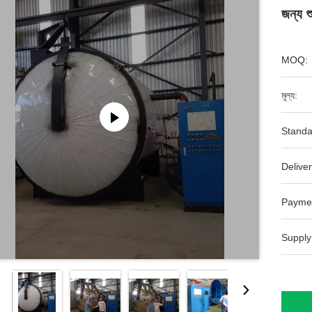
জন্য শ
MOQ:
মূল্য:
Standa
Deliver
Payme
Supply