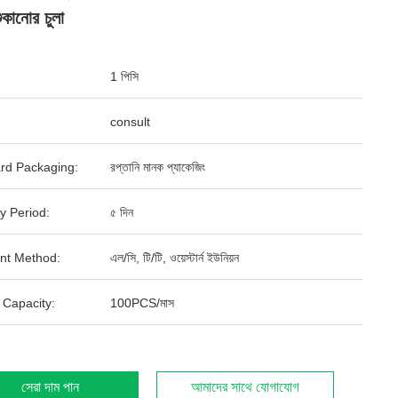
ুকানোর চুলা
1 পিসি
consult
rd Packaging:
রপ্তানি মানক প্যাকেজিং
y Period:
৫ দিন
nt Method:
এল/সি, টি/টি, ওয়েস্টার্ন ইউনিয়ন
 Capacity:
100PCS/মাস
সেরা দাম পান
আমাদের সাথে যোগাযোগ