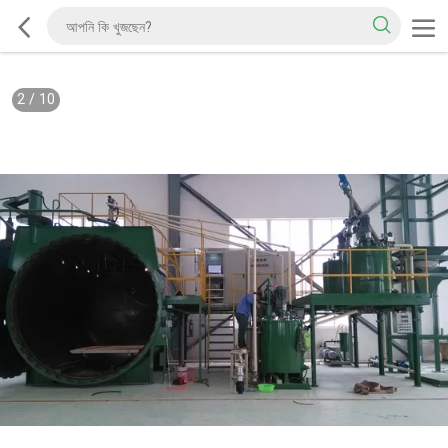
2
/
10