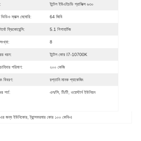
:
ইন্টেল ইউএইচডি গ্রাফিক্স ৬৩০
স ভিডিও ম্যাক্স মেমোরি:
64 জিবি
টার্বো ফ্রিকোয়েন্সি:
5.1 গিগাহার্টজ
ংখ্যা:
8
রের ধরন:
ইন্টেল কোর I7-10700K
 চাহিদার পরিমাণ:
২০০ কেজি
িং বিবরণ:
রপ্তানি মানক প্যাকেজিং
র শর্ত:
এল/সি, টি/টি, ওয়েস্টার্ন ইউনিয়ন
র জন্য ইউনিকোর
, 
ট্রান্সফরমার কোর ১০০ কেভিএ