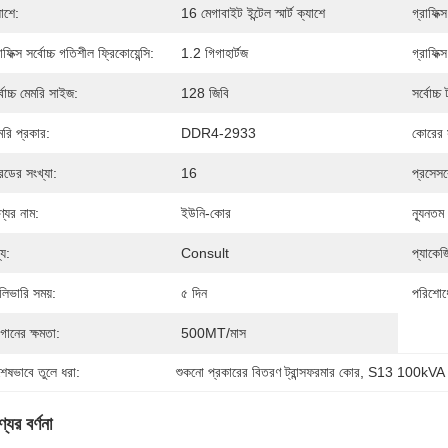
যাশে:
16 মেগাবাইট ইন্টেল স্মার্ট ক্যাশে
গ্রাফিক্স
াফিক্স সর্বোচ্চ গতিশীল ফ্রিকোয়েন্সি:
1.2 গিগাহার্টজ
গ্রাফিক্
্বোচ্চ মেমরি সাইজ:
128 জিবি
সর্বোচ্চ 
মরি প্রকার:
DDR4-2933
কোরের স
রেডের সংখ্যা:
16
প্রসেস
্যের নাম:
ইউনি-কোর
ন্যূনতম
্য:
Consult
প্যাকেজ
লিভারি সময়:
৫ দিন
পরিশোধে
গানের ক্ষমতা:
500MT/মাস
শেষভাবে তুলে ধরা:
শুকনো প্রকারের বিতরণ ট্রান্সফরমার কোর
, 
S13 100kVA এ
যের বর্ণনা