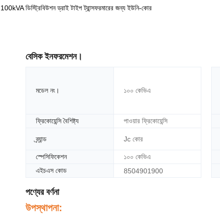
00kVA ডিস্ট্রিবিউশন ড্রাই টাইপ ট্রান্সফরমারের জন্য ইউনি-কোর
বেসিক ইনফরমেশন।
মডেল নং।
১০০ কেভিএ
ফ্রিকোয়েন্সি বৈশিষ্ট্য
পাওয়ার ফ্রিকোয়েন্সি
ব্র্যান্ড
Jc কোর
স্পেসিফিকেশন
১০০ কেভিএ
এইচএস কোড
8504901900
পণ্যের বর্ণনা
উপস্থাপনা: