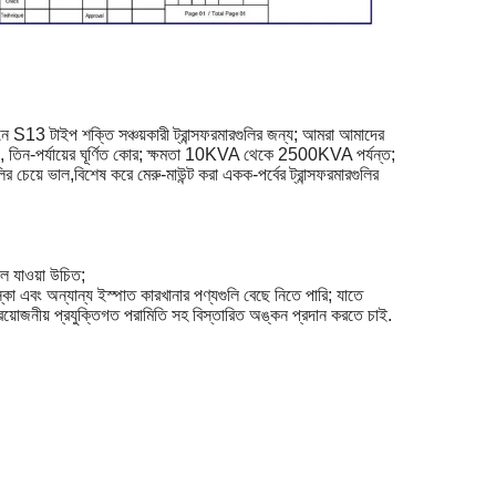
ীনে S13 টাইপ শক্তি সঞ্চয়কারী ট্রান্সফরমারগুলির জন্য; আমরা আমাদের
তিন-পর্যায়ের ঘূর্ণিত কোর; ক্ষমতা 10KVA থেকে 2500KVA পর্যন্ত;
র চেয়ে ভাল,বিশেষ করে মেরু-মাউন্ট করা একক-পর্বের ট্রান্সফরমারগুলির
িলে যাওয়া উচিত;
স্কো এবং অন্যান্য ইস্পাত কারখানার পণ্যগুলি বেছে নিতে পারি; যাতে
য়োজনীয় প্রযুক্তিগত পরামিতি সহ বিস্তারিত অঙ্কন প্রদান করতে চাই.