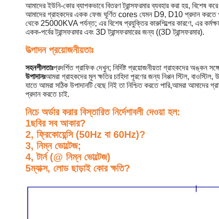
আমাদের ইউনি-কোর ব্যাপকভাবে বিতরণ ট্রান্সফরমার ব্যবহার করা হয়, বিশেষ করে 
আমাদের গ্রাহকদের একক ফেজ ঘূর্ণিত cores যেমন D9, D10 প্রদান করতে পা
থেকে 25000KVA পর্যন্ত; এর বিশেষ প্রযুক্তির কারুশিল্পের কারণে, এর কর্মক্ষ
একক-পর্বের ট্রান্সফরমার এবং 3D ট্রান্সফরমারের জন্য ((3D ট্রান্সফরমার).
উত্পাদন প্রয়োজনীয়তাঃ
সহনশীলতাঃ
প্রদর্শিত গ্রাফিক দেখুন; নির্দিষ্ট প্রয়োজনীয়তা গ্রাহকদের অঙ্কন সঙ্
উপাদানঃ
আমরা গ্রাহকদের মূল ক্ষতির চাহিদা পূরণের জন্য নিপ্পন স্টিল, বাওস্টিল
যাতে আমরা সঠিক উপাদানটি বেছে নিই তা নিশ্চিত করতে পারি,আমরা আমাদের গ্রা
প্রদান করতে চাই.
নিচে অর্ডার করার বিস্তারিত নির্দেশাবলী দেওয়া হল:
1ছবির সব আকার?
2, ফ্রিকোয়েন্সি (50Hz বা 60Hz)?
3, নিম্ন ভোল্টেজ;
4, টার্ন (@ নিম্ন ভোল্টেজ)
5ম্যাক্স, লোড ছাড়াই কোর ক্ষতি?