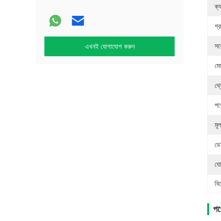
ক্
গ্র
সর
এখনই যোগাযোগ করুন
মে
থ্
পণ
মূল
ডে
যো
বি
পণ্