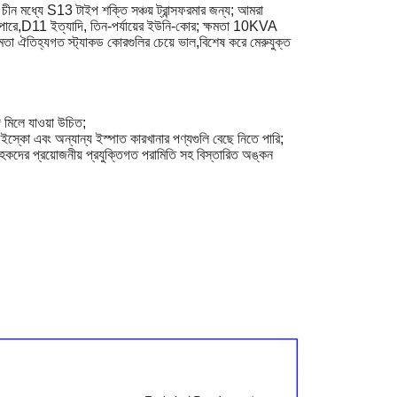
চীন মধ্যে S13 টাইপ শক্তি সঞ্চয় ট্রান্সফরমার জন্য; আমরা
রে,D11 ইত্যাদি, তিন-পর্যায়ের ইউনি-কোর; ক্ষমতা 10KVA
মতা ঐতিহ্যগত স্ট্যাকড কোরগুলির চেয়ে ভাল,বিশেষ করে মেরুযুক্ত
গে মিলে যাওয়া উচিত;
, উইস্কো এবং অন্যান্য ইস্পাত কারখানার পণ্যগুলি বেছে নিতে পারি;
হকদের প্রয়োজনীয় প্রযুক্তিগত পরামিতি সহ বিস্তারিত অঙ্কন