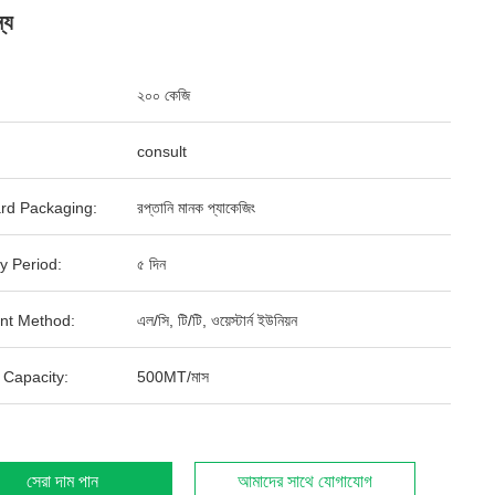
্য
২০০ কেজি
consult
rd Packaging:
রপ্তানি মানক প্যাকেজিং
y Period:
৫ দিন
nt Method:
এল/সি, টি/টি, ওয়েস্টার্ন ইউনিয়ন
 Capacity:
500MT/মাস
সেরা দাম পান
আমাদের সাথে যোগাযোগ