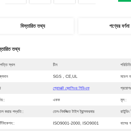
বিস্তারিত তথ্য
পণ্যের বর্ণনা
স্তারিত তথ্য
পত্তি স্থল
চীন
পরিচিতি
্ষ্যদান
SGS，CE,UL
মডেল নম
ি
প্রোডাক্ট ব্রোশিওর পিডিএফ
প্রয়োগ
যায়::
একক
মূল::
তল করার পদ্ধতি::
তেল-নিমজ্জিত টাইপ ট্রান্সফরমার
রাইন্ডিং
র্টিফিকেশন::
ISO9001-2000, ISO9001
বাসের 