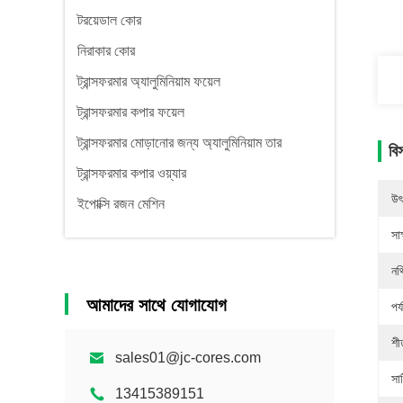
টরয়েডাল কোর
নিরাকার কোর
ট্রান্সফরমার অ্যালুমিনিয়াম ফয়েল
ট্রান্সফরমার কপার ফয়েল
ট্রান্সফরমার মোড়ানোর জন্য অ্যালুমিনিয়াম তার
বি
ট্রান্সফরমার কপার ওয়্যার
উৎ
ইপোক্সি রজন মেশিন
সাক
নথ
আমাদের সাথে যোগাযোগ
পর্
শী
sales01@jc-cores.com
সা
13415389151