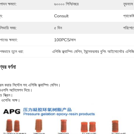
পাদন ক্ষমতা:
৬০০০০ পিসি/বছর
ন্যূনতম
্য:
Consult
প্যাকেজ
লিভারি সময়:
৫ দিন
পরিশোধে
গানের ক্ষমতা:
100PCS/মাস
শেষভাবে তুলে ধরা:
এপিজি ক্ল্যাম্পিং মেশিন
, 
ট্রান্সফরমার বুশিং আইসোলেটর এপিজ
যের বর্ণনা
রম করার সিস্টেম সহ এপিজি ক্ল্যাম্পিং মেশিন।
িএলসি অটোমেশন দিয়ে।
াচ স্ক্রিন।
 ওপেনিং অক্ষ।