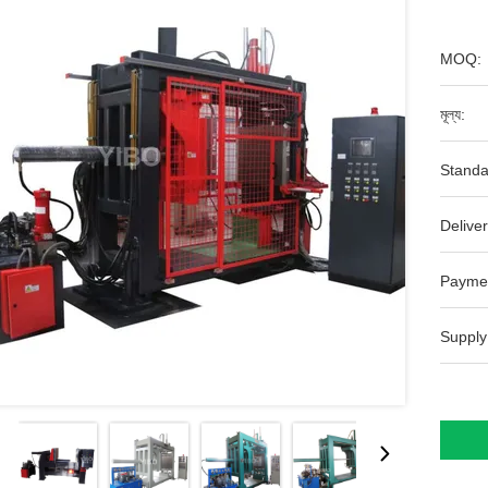
MOQ:
মূল্য:
Standa
Deliver
Payme
Supply