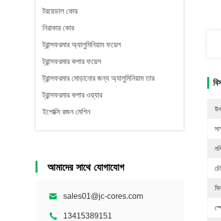
টরয়েডাল কোর
নিরাকার কোর
ট্রান্সফরমার অ্যালুমিনিয়াম ফয়েল
ট্রান্সফরমার কপার ফয়েল
ট্রান্সফরমার মোড়ানোর জন্য অ্যালুমিনিয়াম তার
বি
ট্রান্সফরমার কপার ওয়্যার
উৎ
ইপোক্সি রজন মেশিন
সাক
নথ
আমাদের সাথে যোগাযোগ
চৌ
মিন
sales01@jc-cores.com
স্
13415389151