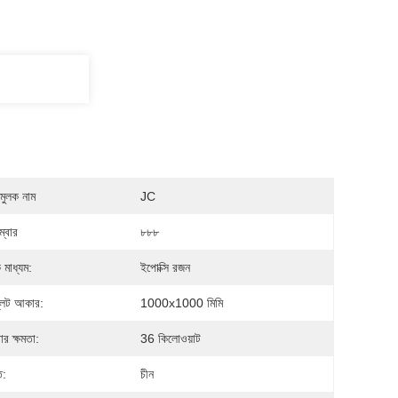
মুলক নাম
JC
্বার
৮৮৮
মাধ্যম:
ইপোক্সি রজন
্লেট আকার:
1000x1000 মিমি
র ক্ষমতা:
36 কিলোওয়াট
ি:
চীন