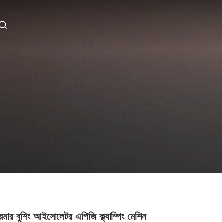
সফরমার বুশিং আইসোলেটর এপিজি ক্ল্যাম্পিং মেশিন