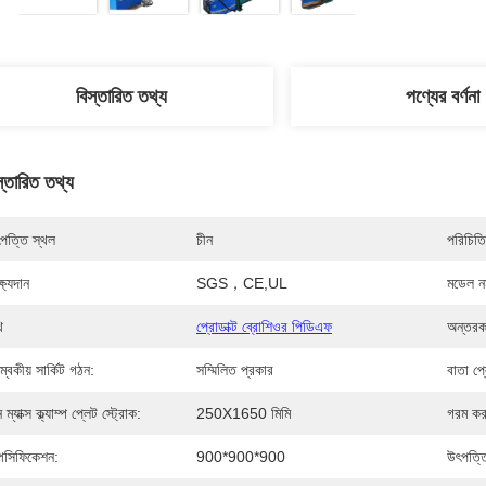
বিস্তারিত তথ্য
পণ্যের বর্ণনা
স্তারিত তথ্য
পত্তি স্থল
চীন
পরিচিতি
্ষ্যদান
SGS，CE,UL
মডেল নম
ি
প্রোডাক্ট ব্রোশিওর পিডিএফ
অন্তরক 
ম্বকীয় সার্কিট গঠন:
সম্মিলিত প্রকার
বাতা প
 ম্যাক্স ক্ল্যাম্প প্লেট স্ট্রোক:
250X1650 মিমি
গরম করা
পেসিফিকেশন:
900*900*900
উৎপত্ত