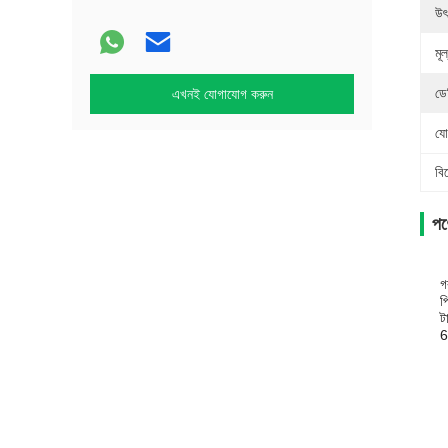
উৎ
মূল
ডে
এখনই যোগাযোগ করুন
যো
বি
পণ্
গ
প
ট
6