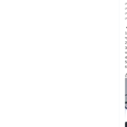
ক
ক
ক
ক
1
স
2
3
ড
4
5
6
ট