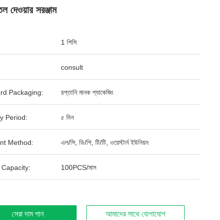
ল দেওয়ার সরঞ্জাম
1 পিসি
consult
rd Packaging:
রপ্তানি মানক প্যাকেজিং
y Period:
৫ দিন
nt Method:
এল/সি, ডি/পি, টি/টি, ওয়েস্টার্ন ইউনিয়ন
 Capacity:
100PCS/মাস
সেরা দাম পান
আমাদের সাথে যোগাযোগ