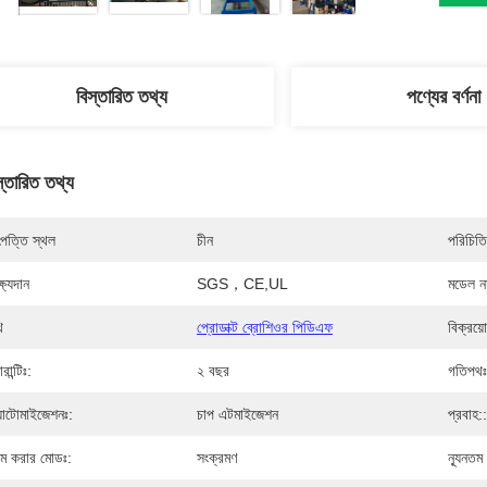
বিস্তারিত তথ্য
পণ্যের বর্ণনা
স্তারিত তথ্য
পত্তি স্থল
চীন
পরিচিতি
্ষ্যদান
SGS，CE,UL
মডেল নম
ি
প্রোডাক্ট ব্রোশিওর পিডিএফ
বিক্রয়
ারান্টিঃ:
২ বছর
গতিপথঃ
যাটোমাইজেশনঃ:
চাপ এটমাইজেশন
প্রবাহ::
ম করার মোডঃ:
সংক্রমণ
ন্যূনতম