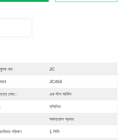
মুলক নাম
JC
্বার
JC456
োত্তর সেবা::
এক স্টপ সার্ভিস
:
সম্মিলিত
সমান্তরাল প্রবাহ
 চাহিদার পরিমাণ:
1 পিসি