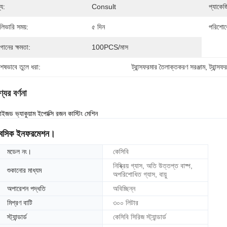
্য:
Consult
প্যাকেজ
লিভারি সময়:
৫ দিন
পরিশোধে
গানের ক্ষমতা:
100PCS/মাস
শেষভাবে তুলে ধরা:
ট্রান্সফরমার তৈলাক্তকরণ সরঞ্জাম
, 
ট্রান্স
যের বর্ণনা
মাইজড ভ্যাকুয়াম ইপোক্সি রজন কাস্টিং মেশিন
বেসিক ইনফরমেশন।
মডেল নং।
কেসিবি
নিষ্ক্রিয় গ্যাস, অতি উত্তপ্ত বাষ্প,
শুকানোর মাধ্যম
অপরিশোধিত গ্যাস, বায়ু
অপারেশন পদ্ধতি
অবিচ্ছিন্ন
মিশ্রণ বাটি
৩০০ লিটার
স্ট্যান্ডার্ড
কেসিবি সিরিজ স্ট্যান্ডার্ড