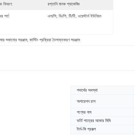
িং বিবরণ:
রপ্তানি মানক প্যাকেজিং
র শর্ত:
এল/সি, ডি/পি, টি/টি, ওয়েস্টার্ন ইউনিয়ন
ফরমার শুকানোর সরঞ্জাম
, 
কাস্টিং প্রক্রিয়া তৈলাক্তকরণ সরঞ্জাম
পদার্থের অবস্থা
অপারেশন চাপ
পণ্যের নাম
ভর্তি পাত্রের আকার মিমি
টার্ন-কি প্রকল্প