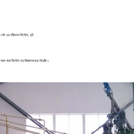
সেট
এর
ঘনীভবন
সিস্টেম,
দুই
গরম করা
সিস্টেম
হয়
বিজ্ঞাপন
বেছে নিয়েছি।