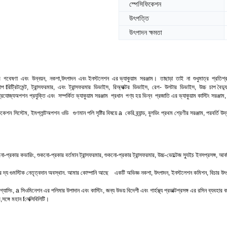
স্পেসিফিকেশন
উৎপত্তি
উৎপাদন ক্ষমতা
ে
গবেষণা
এবং
উন্নয়ন
,
নকশা
,
উৎপাদন
এবং ইনস্টলেশন
এর
ভ্যাকুয়াম
সরঞ্জাম।
তাছাড়া
তাই
না
শুধুমাত্র
প্রতিশ্
াপ t
রিট্রিটমেন্ট,
ট্রান্সফরমার,
এবং
ট্রান্সফরমার
ডিভাইস,
রিঅ্যাক্টর
ডিভাইস,
রেগ-
উলটার
ডিভাইস
,
উচ্চ
চাপ বৈদ্
্রযোজ্য
অপশন
প্রযুক্তি
এবং
সম্পর্কিত
ভ্যাকুয়াম
সরঞ্জাম
প্রধান
পণ্য
হয়
ভিন্ন
প্রজাতি
এর
ভ্যাকুয়াম
কাস্টিং
সরঞ্জাম,
ফিকেশন
সিস্টেম
,
ইমপ্লান্ট
অপশন
ওডি
গুণমান
পলি
সৃষ্টির বিষয়ে
a
কেরি
ব্র্যান্ড,
বুলডিং
প্রথম শ্রেণীর
সরঞ্জাম,
পরবর্তি
উদ্
নো
-
প্রকার
কভারিং
,
শুকনো
-
প্রকার
বর্তমান
ট্রান্সফরমার
,
শুকনো
-
প্রকার
ট্রান্সফরমার
,
উচ্চ
-
ভোল্টেজ
স্যুইচ
ইনস
প্রসঙ্গ,
আর্
ে
দ্য
গুম
স্টিক
নেতৃত্বদান
অবস্থান.
আমার
কোম্পানি
আছে
একটি
অভিজ্ঞ
নকশা,
উৎপাদন,
ইনস্টলেশন
কমিশন,
বিচার
উৎ
গ্যাসিং
,
a
সিও
মিনেশন
এর
পলিমার
উপাদান
এবং
কাস্টিং,
জন্য
উভয় বিদেশী
এবং
গার্হস্থ্য
প্রডাক্ট
প্রসঙ্গ
এর
রসিন
ব্যবহার 
র
,
সঙ্গে
মহান f
লেক্সিবিলিটি।