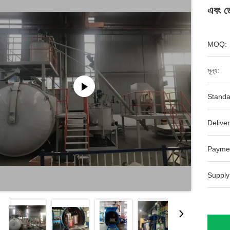
এবং তে
MOQ:
মূল্য:
Standa
Deliver
Payme
Supply