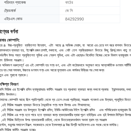
পরিবহন প্যাকেজ
কাঠের
ট্রেডমার্ক
জে সি
এইচএস কোড
84292990
ণ্যের বর্ণনা
মার কোম্পানি:
হয়
a
উচ্চ
-
প্রযুক্তি
ব্যক্তিগত
উদ্যোগ
,
এটা
আছে
a
অভিজ্ঞ
মেয়াদ,
যা
আরো
এর চেয়ে
দশ
বছর
বাগদান
ভিতর
্যাপকভাবে ব্যবহৃত হয়,
ইপোক্সি রজন ঢালাই,
শুকানো
,
এবং
নোট
তেল
প্রক্রিয়াকরণ
ভিতরে
কিছু
শিল্প
(
যেমন
ধাতু
ত
ির্ভরশীল
উপর
শক্ত
প্রযুক্তিগত
সুবিধা
এবং
স্কেল
সুবিধা
,
এবং
এটা
এছাড়াও
নিবেদিত
নিজের
থেকে
বিকাশ
ভ্যাকুয়াম
প
াপ
চিকিৎসা
সরঞ্জাম।
য
অধিকাংশ
গুরুত্বপূর্ণ
এর
এই
কোম্পানি
হয়
পণ্য
গুণ
,
এবং
এটা
কঠোরভাবে
অনুসরণ করে
আন্তর্জাতিক
গুণমান
সার্টি
রে
দ্য
সেরা
সমাধান,
উচ্চতর
গুণমান
পণ্য
এবং
আরো
মূল্যবান
এবং
কার্যকর
বিক্রির পর
সেবা
জন্য
তুন
এবং
পুরানো
গ্রাহক।
ংক্ষিপ্ত বিবরণ
েসি
সিরিজ
এর
ইপোক্সি
রসিন
ভ্যাকুয়াম
m
কাস্টিং
সরঞ্জাম
হয়
প্রধানত
ব্যবহৃত
জন্য
শুকনো প্রকার
ট্রান্সফরমার,
শুক
স্টিং
উৎপাদন।
মাদের
কোম্পানি
আছে
ছিল
প্রতিশ্রুতি
থেকে
দ্য
ঢেলে দেওয়া
প্রক্রিয়া,
সরঞ্জাম
গবেষণা
এবং
উন্নয়ন
,
প্রযুক্তি
ভিতর
,
এই
সিরিজ
সরঞ্জাম
ব্যবহৃত
ভিতরে
বৈদ্যুতিক
পণ্য
সঙ্গে
ফিলার
এবং
পি
আমাদের;
,
এই
সিরিজ
সরঞ্জাম
হয়
উপযুক্ত
ইপোক্সি
রসিন,
ইউভি-আউটডোর টাইপ
ইপোক্সি
রসিন
এবং
পলিউরেথান
ভ্যাকুয়াম
ডি
,
এই
সিরিজ
এর
পণ্য
হতে পারে
হতে
ব্যবহৃত
জন্য
ব্যবহারকারীর দ্বারা পূরণ
হাইব্রিড
এবং
দুই উপাদান
মিশ্রিত ফিলা
,
এই
সিরিজ
ভিত্তিক
উপর
ব্যবহারকারী
চাহিদা
,
থেকে
ভিতরে
ক্রমবর্ধমান
অথবা
হ্রাস
দ্য
সরঞ্জাম
িস্টেম
,
মডুলার
সমাবেশ
বিকল্প
.
সহজভাবে
থেকে
ইনস
লম্বা
a
উচ্চ
ডিগ্রী
অটোমেশন
এবং
সহজ
থেকে
মাস্টার।
েসি
সিরিজ
কাস্টিং
সরঞ্জাম
হচ্ছেঃ