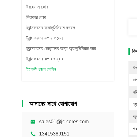
টরয়েডাল কোর
নিরাকার কোর
ট্রান্সফরমার অ্যালুমিনিয়াম ফয়েল
ট্রান্সফরমার কপার ফয়েল
ট্রান্সফরমার মোড়ানোর জন্য অ্যালুমিনিয়াম তার
বি
ট্রান্সফরমার কপার ওয়্যার
উৎ
ইপোক্সি রজন মেশিন
সাক
নথ
আমাদের সাথে যোগাযোগ
গ্য
অ্
sales01@jc-cores.com
গর
13415389151