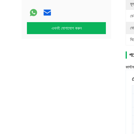
মূল
ডে
যো
এখনই যোগাযোগ করুন
বি
পণ্
কাস্ট