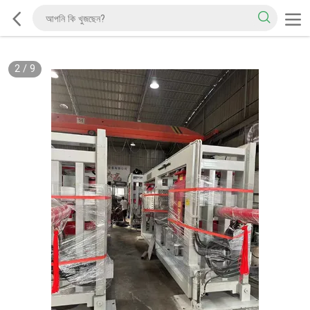
2
/
9