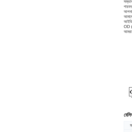
সম্ভা
পারফরম
আপনার
আমাদে
আইডি
OD (
আমরা 
বেস
ম