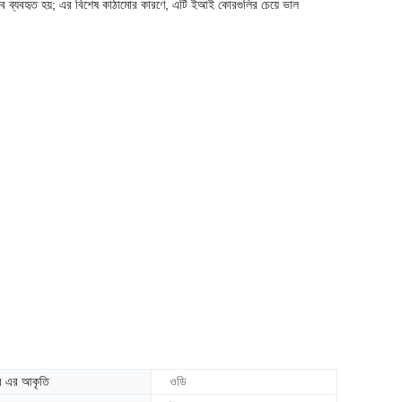
াপকভাবে ব্যবহৃত হয়; এর বিশেষ কাঠামোর কারণে, এটি ইআই কোরগুলির চেয়ে ভাল
 এর আকৃতি
ওডি