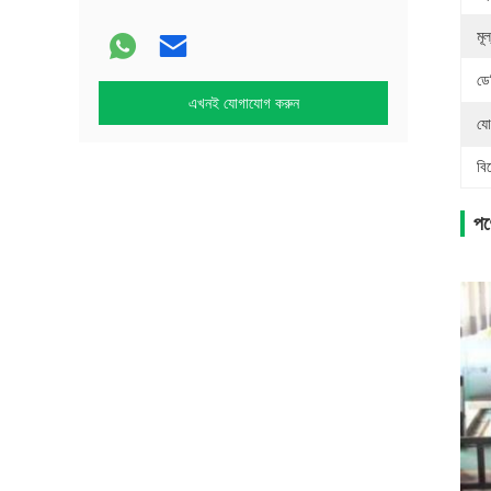
মূল
ডে
এখনই যোগাযোগ করুন
যো
বি
পণ্