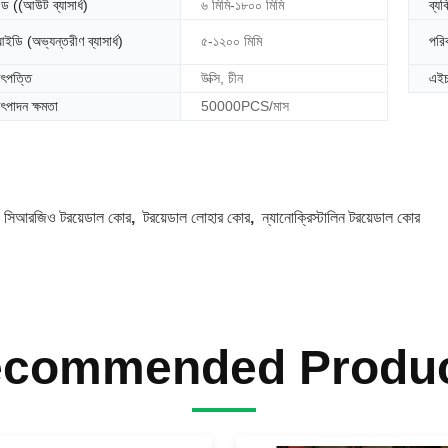
ড ((আউট ব্যাসার্ধ)
৬ মিমি-১৮০০ মিমি
ব্য
ইডি (অভ্যন্তরীণ ব্যাসার্ধ)
৫-১২০০ মিমি
পরি
ৎপত্তি
উক্সি, চীন
এই
ৎপাদন ক্ষমতা
50000PCS/মাস
:
সিআরজিও টরয়েডাল কোর
,
টরয়েডাল লোহার কোর
,
ন্যানোক্রিস্টালিন টরয়েডাল কোর
commended Produ