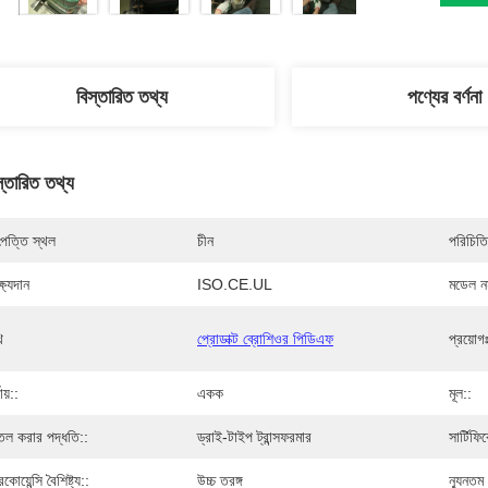
বিস্তারিত তথ্য
পণ্যের বর্ণনা
স্তারিত তথ্য
পত্তি স্থল
চীন
পরিচিতি
্ষ্যদান
ISO.CE.UL
মডেল নম
ি
প্রোডাক্ট ব্রোশিওর পিডিএফ
প্রয়োগ
যায়::
একক
মূল::
তল করার পদ্ধতি::
ড্রাই-টাইপ ট্রান্সফরমার
সার্টিফি
িকোয়েন্সি বৈশিষ্ট্য::
উচ্চ তরঙ্গ
ন্যূনতম