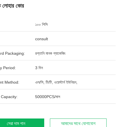
ৃত লোহার কোর
১০০ পিসি
consult
rd Packaging:
রপ্তানি মানক প্যাকেজিং
y Period:
3 দিন
nt Method:
এল/সি, টি/টি, ওয়েস্টার্ন ইউনিয়ন,
 Capacity:
50000PCS/মাস
সেরা দাম পান
আমাদের সাথে যোগাযোগ