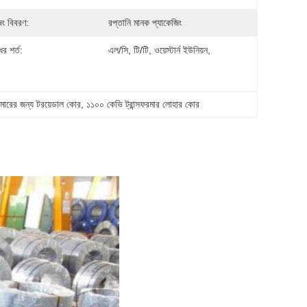
িং বিবরণ:
রপ্তানি মানক প্যাকেজিং
র শর্ত:
এল/সি, টি/টি, ওয়েস্টার্ন ইউনিয়ন,
ফরমারের জন্য টরয়েডাল কোর
, 
১১০০ কেভি ট্রান্সফরমার লোহার কোর