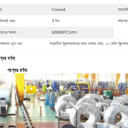
্য:
Consult
প্যাকেজ
লিভারি সময়:
3 দিন
পরিশোধে
গানের ক্ষমতা:
50000PCS/মাস
শেষভাবে তুলে ধরা:
বৈদ্যুতিক ট্রান্সফরমারের জন্য লোহার কোর
, 
১০ কেভি ট্রান্স
যের বর্ণনা
পণ্যের বর্ণনা