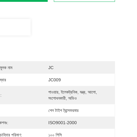
মুলক নাম
JC
্বার
JC009
পাওয়ার, ইলেকট্রনিক, যন্ত্র, আলো, 
ঃ:
সংশোধনকারী, অডিও
শেল টাইপ ট্রান্সফরমার
কেশনঃ:
ISO9001-2000
 চাহিদার পরিমাণ:
১০০ পিসি