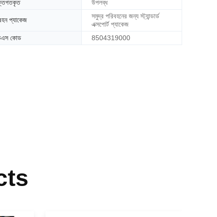
ক্তিগতকৃত
উপলব্ধ
সমুদ্র পরিবহনের জন্য স্ট্যান্ডার্ড
বহন প্যাকেজ
এক্সপোর্ট প্যাকেজ
চএস কোড
8504319000
cts