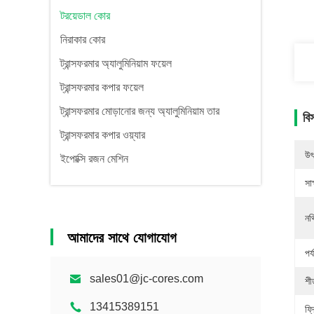
টরয়েডাল কোর
নিরাকার কোর
ট্রান্সফরমার অ্যালুমিনিয়াম ফয়েল
ট্রান্সফরমার কপার ফয়েল
ট্রান্সফরমার মোড়ানোর জন্য অ্যালুমিনিয়াম তার
বি
ট্রান্সফরমার কপার ওয়্যার
উৎ
ইপোক্সি রজন মেশিন
সাক
নথ
আমাদের সাথে যোগাযোগ
পর্
sales01@jc-cores.com
শী
13415389151
ফ্র