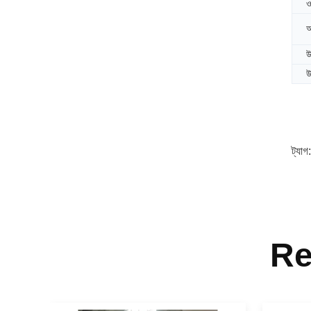
ও
আ
উ
উ
ট্যাগ
Re