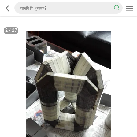
2
/
27