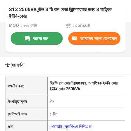
S13 250kVA বন্টন 3 ডি রান কোর ট্রান্সফরমার জন্য 3 মাত্রিক
ইউনি-কোর
MOQ：২০০ কেজি
মূল্য：consult
ভালো দাম
আমাদের সাথে যোগাযোগ
করুন
পণ্যের বর্ণনা
থ্রিডি রান কোর ট্রান্সফরমার
,
৩ মাত্রিক ইউনি-কোর
,
লক্ষণীয় করা:
ইউনি-কোর 250kVA
উৎপত্তি স্থল
চীন
ডেলিভারি সময়
৫ দিন
প্রোডাক্ট ব্রোশিওর পিডিএফ
নথি