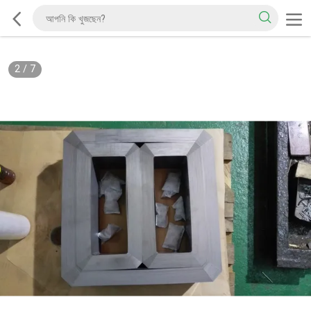
2
/
7